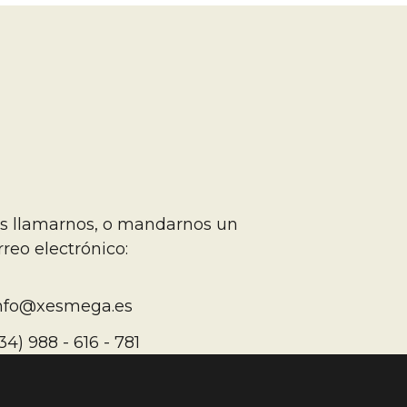
r
Sc
a
Os
IDUOS
SUELOS CONTAMINADOS
IENTAL
OTROS SERVICIOS
 llamarnos, o mandarnos un
rreo electrónico:
nfo@xesmega.es
34) 988 - 616 - 781